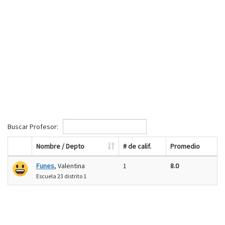
Buscar Profesor:
Nombre / Depto
# de calif.
Promedio
Funes
, Valentina
1
8.0
Escuela 23 distrito 1