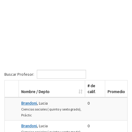
Buscar Profesor:
# de
Nombre / Depto
calif.
Promedio
Brandoni
, Lucia
0
Ciencias sociales ( quinto y sexto grado),
Práctic
Brandoni
, Lucia
0
Ciencias sociales ( quinto y sexto grado),