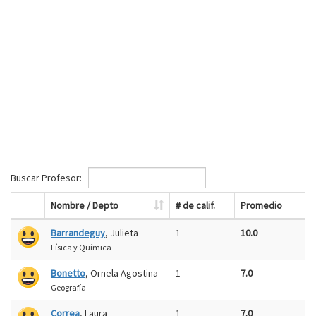
Buscar Profesor:
Nombre / Depto
# de calif.
Promedio
Barrandeguy
, Julieta
1
10.0
Física y Química
Bonetto
, Ornela Agostina
1
7.0
Geografía
Correa
, Laura
1
7.0