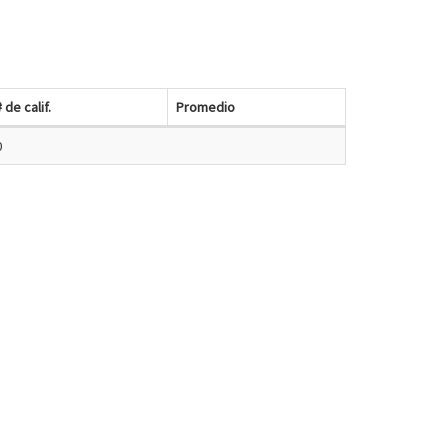
# de calif.
Promedio
0