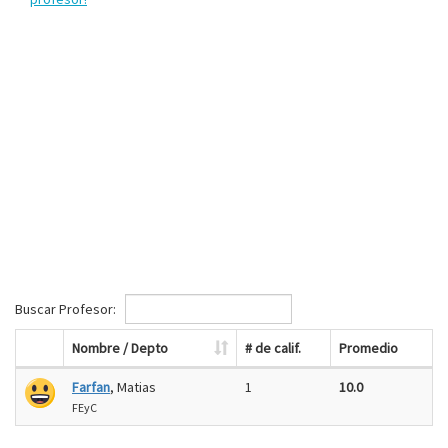
Buscar Profesor:
Nombre / Depto
# de calif.
Promedio
Farfan
, Matias
1
10.0
FEyC