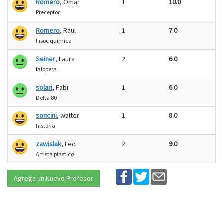
Romero
, Omar
1
10.0
Preceptor
Romero
, Raul
1
7.0
Fisoc quimica
Seiner
, Laura
2
6.0
falopera
solari
, Fabi
1
6.0
Delta 80
soncini
, walter
1
8.0
historia
zawislak
, Leo
2
9.0
Artista plastico
Agrega un Nuevo Profesor