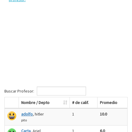
Buscar Profesor:
Nombre / Depto
# de calif.
Promedio
adolfo
, hitler
1
10.0
pito
Carta
, Ariel
1
6.0