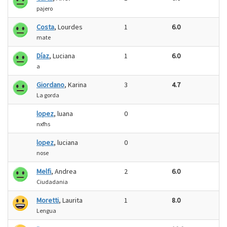
pajero
Costa
, Lourdes
1
6.0
mate
Díaz
, Luciana
1
6.0
a
Giordano
, Karina
3
4.7
La gorda
lopez
, luana
0
nxfhs
lopez
, luciana
0
nose
Melfi
, Andrea
2
6.0
Ciudadania
Moretti
, Laurita
1
8.0
Lengua